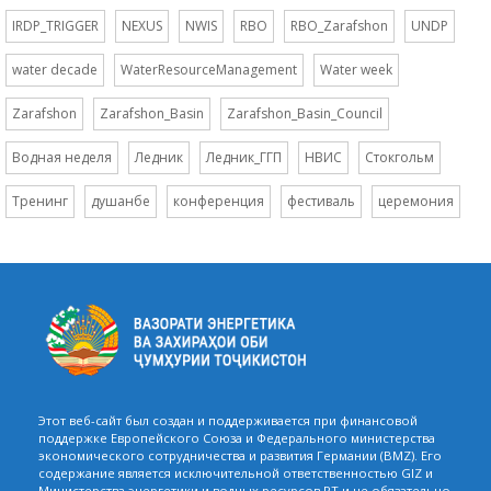
IRDP_TRIGGER
NEXUS
NWIS
RBO
RBO_Zarafshon
UNDP
water decade
WaterResourceManagement
Water week
Zarafshon
Zarafshon_Basin
Zarafshon_Basin_Council
Водная неделя
Ледник
Ледник_ГГП
НВИС
Стокгольм
Тренинг
душанбе
конференция
фестиваль
церемония
Этот веб-сайт был создан и поддерживается при финансовой
поддержке Европейского Союза и Федерального министерства
экономического сотрудничества и развития Германии (BMZ). Его
содержание является исключительной ответственностью GIZ и
Министерства энергетики и водных ресурсов РТ и не обязательно