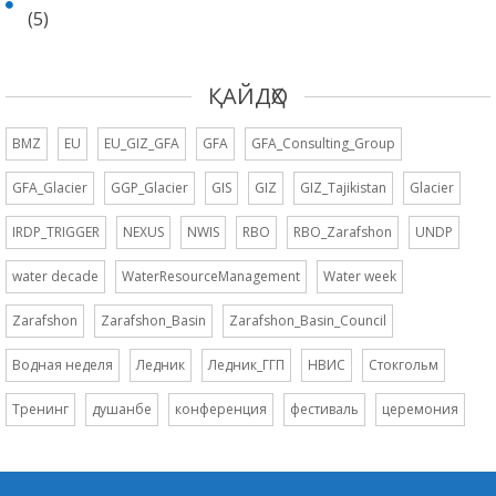
(5)
ҚАЙДҲО
BMZ
EU
EU_GIZ_GFA
GFA
GFA_Consulting_Group
GFA_Glacier
GGP_Glacier
GIS
GIZ
GIZ_Tajikistan
Glacier
IRDP_TRIGGER
NEXUS
NWIS
RBO
RBO_Zarafshon
UNDP
water decade
WaterResourceManagement
Water week
Zarafshon
Zarafshon_Basin
Zarafshon_Basin_Council
Водная неделя
Ледник
Ледник_ГГП
НВИС
Стокгольм
Тренинг
душанбе
конференция
фестиваль
церемония