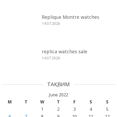
Replique Montre watches
14.07.2026
replica watches sale
14.07.2026
ТАҚВИМ
June 2022
M
T
W
T
F
S
S
1
2
3
4
5
6
7
8
9
10
11
12