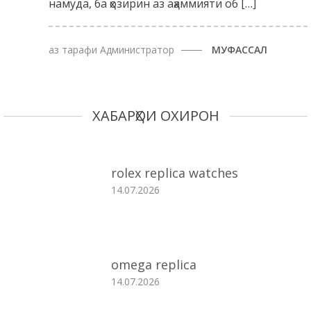
намуда, ба ҳозирин аз аҳаммияти об […]
аз тарафи
Администратор
МУФАССАЛ
ХАБАРҲОИ ОХИРОН
rolex replica watches
14.07.2026
omega replica
14.07.2026