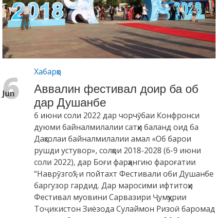
Хабарҳо
6
Аввалин фестивал доир ба об
Jun
дар Душанбе
6 июни соли 2022 дар чорчӯбаи Конфронси
дуюми байналмилалии сатҳи баланд оид ба
Даҳсолаи байналмилалии амал «Об барои
рушди устувор», солҳои 2018-2028 (6-9 июни
соли 2022), дар Боғи фарҳангию фароғатии
“Наврӯзгоҳ”-и пойтахт Фестивали оби Душанбе
баргузор гардид. Дар маросими ифтитоҳи
Фестивал муовини Сарвазири Ҷумҳурии
Тоҷикистон Зиёзода Сулаймон Ризоӣ баромад