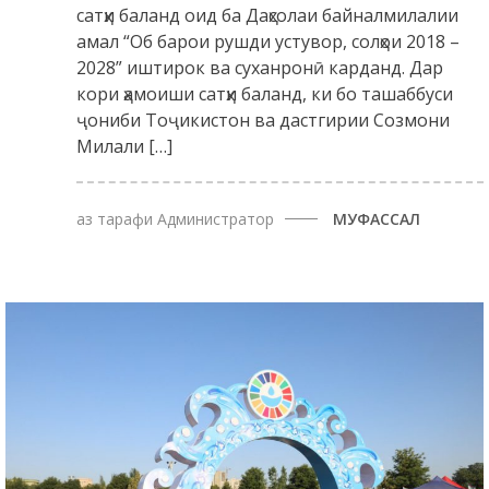
сатҳи баланд оид ба Даҳсолаи байналмилалии
амал “Об барои рушди устувор, солҳои 2018 –
2028” иштирок ва суханронӣ карданд. Дар
кори ҳамоиши сатҳи баланд, ки бо ташаббуси
ҷониби Тоҷикистон ва дастгирии Созмони
Милали […]
аз тарафи
Администратор
МУФАССАЛ