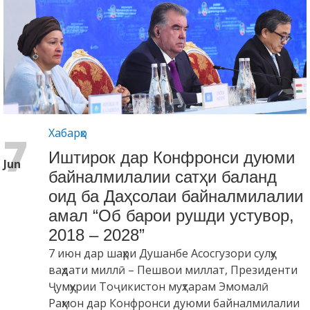
Хабарҳо
7
Иштирок дар Конфронси дуюми
Jun
байналмилалии сатҳи баланд
оид ба Даҳсолаи байналмилалии
амал “Об барои рушди устувор,
2018 – 2028”
7 июн дар шаҳри Душанбе Асосгузори сулҳу
ваҳдати миллӣ – Пешвои миллат, Президенти
Ҷумҳурии Тоҷикистон муҳтарам Эмомалӣ
Раҳмон дар Конфронси дуюми байналмилалии