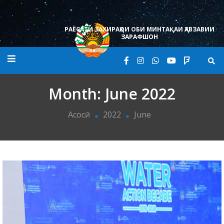
Skip
to
content
РАЁСАТИ ЗАХИРАҲОИ ОБИ МИНТАҚАИ ҲАВЗАВИИ
ЗАРАФШОН
Month:
June 2022
Асосӣ
2022
June