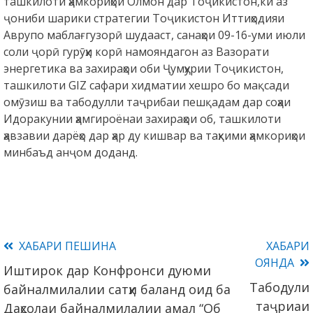
ташкилоти ҳамкориҳои Олмон дар Тоҷикистон,ки аз
ҷониби шарики стратегии Тоҷикистон Иттиҳодияи
Аврупо маблағгузорӣ шудааст, санаҳои 09-16-уми июли
соли ҷорӣ гурӯҳи корӣ намояндагон аз Вазорати
энергетика ва захираҳои оби Ҷумҳурии Тоҷикистон,
ташкилоти GIZ сафари хидматии хешро бо мақсади
омӯзиш ва табодулли таҷрибаи пешқадам дар соҳаи
Идоракунии ҳамгироёнаи захираҳои об, ташкилоти
ҳавзавии дарёҳо дар ҳар ду кишвар ва таҳкими ҳамкориҳои
минбаъд анҷом доданд.
Read
ХАБАРИ ПЕШИНА
ХАБАРИ
ОЯНДА
Иштирок дар Конфронси дуюми
more
Табодули
байналмилалии сатҳи баланд оид ба
articles
таҷриаи
Даҳсолаи байналмилалии амал “Об