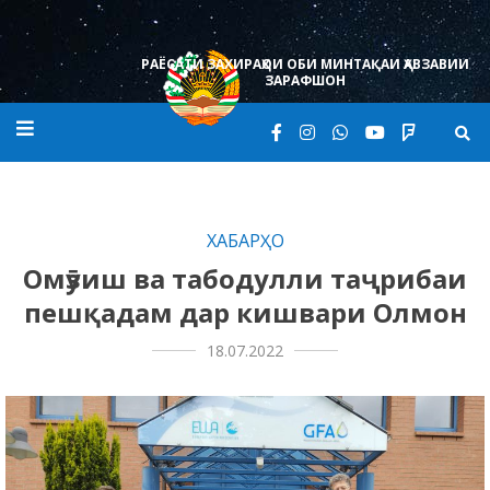
Skip
to
content
РАЁСАТИ ЗАХИРАҲОИ ОБИ МИНТАҚАИ ҲАВЗАВИИ
ЗАРАФШОН
ХАБАРҲО
Омӯзиш ва табодулли таҷрибаи
пешқадам дар кишвари Олмон
18.07.2022