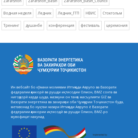
Zarafshon
Zarafshon_Basin
Zarafshon_Basin_Council
Водная неделя
Ледник
Ледник_ГГП
НВИС
Стокгольм
Тренинг
душанбе
конференция
фестиваль
церемония
Ин вебсайт бо кўмаки молиявии Иттиҳоди Аврупо ва Вазорати
федералии ҳамкорӣ ва рушди иқтисодии Олмон, BMZ сохта ва
нигоҳдорӣ карда шуда, мазмуни он танҳо масъулияти GIZ ва
Вазорати энергетика ва захираҳои оби Ҷумҳурии Тоҷикистон буда,
метавонад бо нуқтаи назари Иттиҳоди Аврупо ё Вазорати
федералии ҳамкории иқтисодӣ ва рушди Олмон, BMZ-ро
мувофиқат накунад.