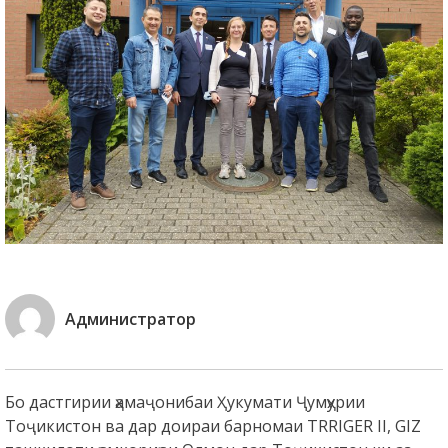
Администратор
Бо дастгирии ҳамаҷонибаи Ҳукумати Ҷумҳурии
Тоҷикистон ва дар доираи барномаи TRRIGER II, GIZ