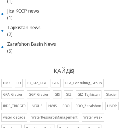
(1)
Jica KCCP news
(1)
Tajikistan news
(2)
Zarafshon Basin News
(5)
ҚАЙДҲО
BMZ
EU
EU_GIZ_GFA
GFA
GFA_Consulting_Group
GFA_Glacier
GGP_Glacier
GIS
GIZ
GIZ_Tajikistan
Glacier
IRDP_TRIGGER
NEXUS
NWIS
RBO
RBO_Zarafshon
UNDP
water decade
WaterResourceManagement
Water week