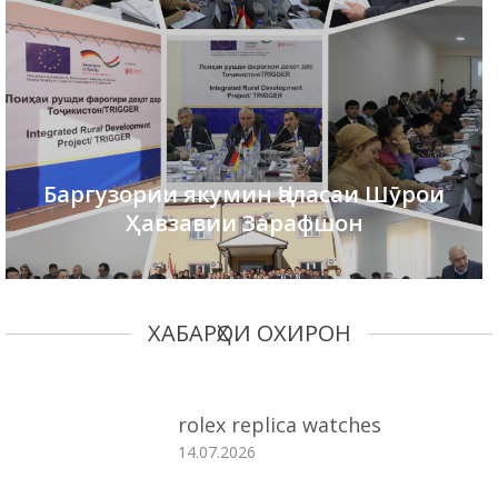
Баргузории якумин Ҷаласаи Шӯрои
Ҳавзавии Зарафшон
ХАБАРҲОИ ОХИРОН
rolex replica watches
14.07.2026